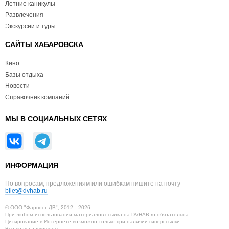
Летние каникулы
Развлечения
Экскурсии и туры
САЙТЫ ХАБАРОВСКА
Кино
Базы отдыха
Новости
Справочник компаний
МЫ В СОЦИАЛЬНЫХ СЕТЯХ
ИНФОРМАЦИЯ
По вопросам, предложениям или ошибкам пишите на почту
bilet@dvhab.ru
© ООО "Фарпост ДВ", 2012—2026
При любом использовании материалов ссылка на DVHAB.ru обязательна.
Цитирование в Интернете возможно только при наличии гиперссылки.
Все права защищены.