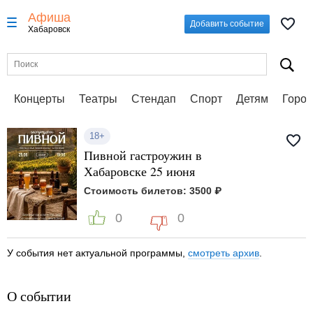
Афиша
Добавить событие
Хабаровск
Концерты
Театры
Стендап
Спорт
Детям
Город
18+
Пивной гастроужин в
Хабаровске 25 июня
Стоимость билетов: 3500 ₽
0
0
У события нет актуальной программы,
смотреть архив
.
О событии