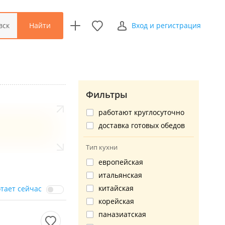
Найти
вск
Вход и регистрация
Фильтры
работают круглосуточно
доставка готовых обедов
Тип кухни
европейская
итальянская
китайская
отает сейчас
корейская
паназиатская