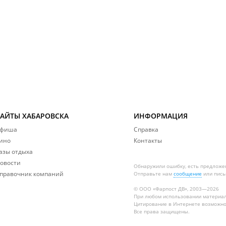
САЙТЫ ХАБАРОВСКА
ИНФОРМАЦИЯ
фиша
Справка
ино
Контакты
азы отдыха
овости
Обнаружили ошибку, есть предложе
правочник компаний
Отправьте нам
сообщение
или пись
© ООО «Фарпост ДВ», 2003—2026
При любом использовании материа
Цитирование в Интернете возможно
Все права защищены.