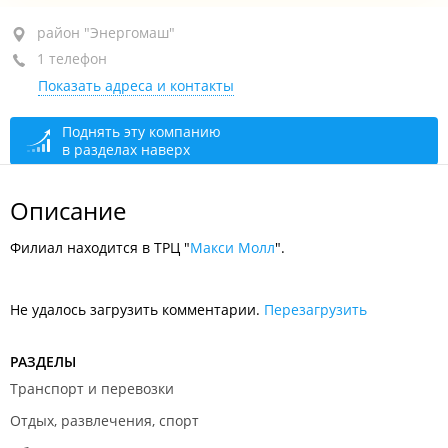
район "Энергомаш", ул. Ленинградская, 28И
район "Энергомаш"
1 телефон
ТРЦ "Макси Молл", 1-й этаж
Показать адреса и контакты
+7 914 158-02-11
открыто: 10:00–21:00
Поднять эту компанию
в разделах наверх
Описание
Филиал находится в ТРЦ "
Макси Молл
".
Не удалось загрузить комментарии.
Перезагрузить
РАЗДЕЛЫ
Транспорт и перевозки
Отдых, развлечения, спорт