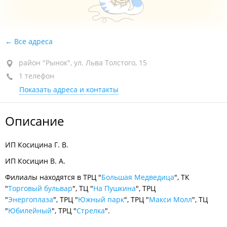
Все адреса
район "Рынок", ул. Льва Толстого, 15
1 телефон
Показать адреса и контакты
Описание
ИП Косицина Г. В.
ИП Косицин В. А.
Филиалы находятся в ТРЦ "
Большая Медведица
", ТК
"
Торговый бульвар
", ТЦ "
На Пушкина
", ТРЦ
"
Энергоплаза
", ТРЦ "
Южный парк
", ТРЦ "
Макси Молл
", ТЦ
"
Юбилейный
", ТРЦ "
Стрелка
".