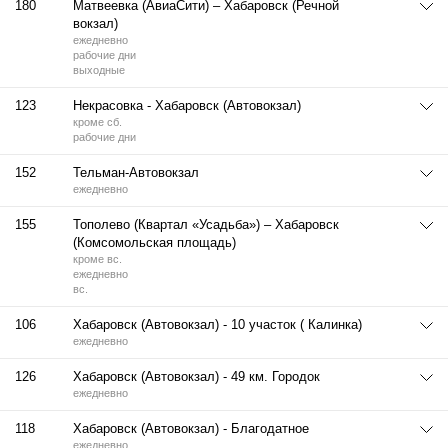
180
Матвеевка (АвиаСити) – Хабаровск (Речной
вокзал)
ежедневно
рабочие дни
выходные
123
Некрасовка - Хабаровск (Автовокзал)
кроме сб.
рабочие дни
152
Тельман-Автовокзал
ежедневно
155
Тополево (Квартал «Усадьба») – Хабаровск
(Комсомольская площадь)
кроме вс.
ежедневно
вс.
106
Хабаровск (Автовокзал) - 10 участок ( Калинка)
ежедневно
126
Хабаровск (Автовокзал) - 49 км. Городок
ежедневно
118
Хабаровск (Автовокзал) - Благодатное
ежедневно