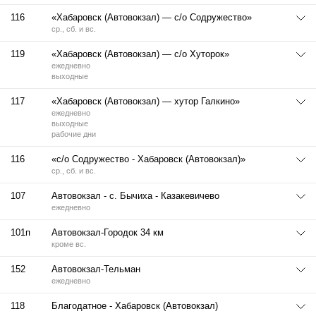
116
«Хабаровск (Автовокзал) — с/о Содружество»
ср., сб. и вс.
119
«Хабаровск (Автовокзал) — с/о Хуторок»
ежедневно
выходные
117
«Хабаровск (Автовокзал) — хутор Галкино»
ежедневно
выходные
рабочие дни
116
«с/о Содружество - Хабаровск (Автовокзал)»
ср., сб. и вс.
107
Автовокзал - с. Бычиха - Казакевичево
ежедневно
101п
Автовокзал-Городок 34 км
кроме вс.
152
Автовокзал-Тельман
ежедневно
118
Благодатное - Хабаровск (Автовокзал)