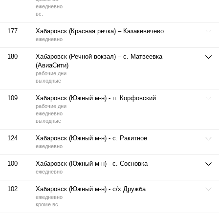
ежедневно
вс.
177
Хабаровск (Красная речка) – Казакевичево
ежедневно
180
Хабаровск (Речной вокзал) – с. Матвеевка
(АвиаСити)
рабочие дни
выходные
109
Хабаровск (Южный м-н) - п. Корфовский
рабочие дни
ежедневно
выходные
124
Хабаровск (Южный м-н) - с. Ракитное
ежедневно
100
Хабаровск (Южный м-н) - с. Сосновка
ежедневно
102
Хабаровск (Южный м-н) - с/х Дружба
ежедневно
кроме вс.