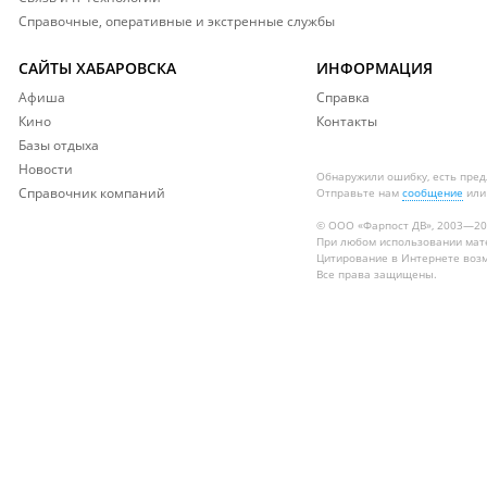
Справочные, оперативные и экстренные службы
САЙТЫ ХАБАРОВСКА
ИНФОРМАЦИЯ
Афиша
Справка
Кино
Контакты
Базы отдыха
Новости
Обнаружили ошибку, есть пре
Справочник компаний
Отправьте нам
сообщение
или
© ООО «Фарпост ДВ», 2003—2
При любом использовании ма
Цитирование в Интернете возм
Все права защищены.