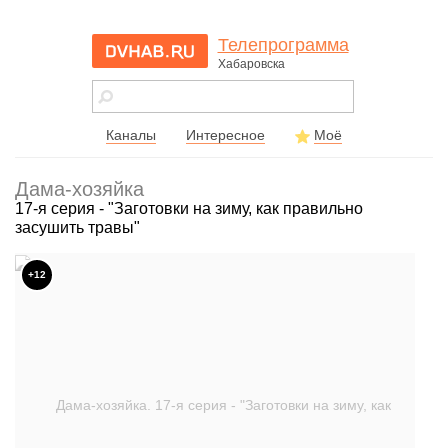
Телепрограмма
Хабаровска
dvhab.ru - сайт
города
Хабаровска
Каналы
Интересное
Моё
Дама-хозяйка
17-я серия - "Заготовки на зиму, как правильно
засушить травы"
+12