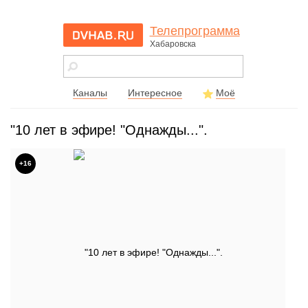
Телепрограмма
Хабаровска
dvhab.ru - сайт
города
Хабаровска
Каналы
Интересное
Моё
"10 лет в эфире! "Однажды...".
+16