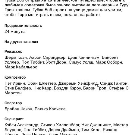
Губка Боб отправляется в эпическое путешествие, чтобы его
любимая лопаточка была заново выточена легендарным Гуру
Гризетрапом. Губка Боб строит на улице домик для улитки,
чтобы Гэри мог играть в нем, пока он на работе.
Продолжительность
24 минуты
На других каналах
Режиссер
Шерм Коэн, Аарон Спринджер, Дэйв Каннингэм, Винсент
Уоллер, Пол Тиббит, Уолт Дорн, Симус Уолш, Марк Осборн,
Марк Кабальеро
Композитор
Пэт Ирвин, Эбан Шлеттер, Джереми Уэйкфилд, Сэйдж Гайтон,
Стив Белфер, Ник Карр, Брэдли Кэроу, Барри Троп, Стефен С
Марстон
Оператор
Брайан Чакон, Ральф Каечеле
Сценарист
Кэйси Александр, Стивен Хилленбёрг, Ник Дженнингс, Мистер
Лоуренс, Пол Тиббит, Дерек Драймон, Тим Хилл, Ричард
Пёрсел, Зеус Цервас, Дэни Михаэли