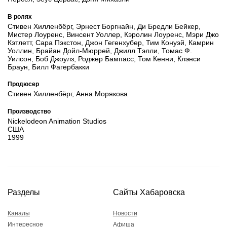
В ролях
Стивен Хилленбёрг, Эрнест Боргнайн, Ди Бредли Бейкер,
Мистер Лоуренс, Винсент Уоллер, Кэролин Лоуренс, Мэри Джо
Кэтлетт, Сара Пэкстон, Джон Гегенхубер, Тим Конуэй, Камрин
Уоллин, Брайан Дойл-Мюррей, Джилл Тэлли, Томас Ф.
Уилсон, Боб Джоулз, Роджер Бампасс, Том Кенни, Клэнси
Браун, Билл Фагербакки
Продюсер
Стивен Хилленбёрг, Анна Морякова
Производство
Nickelodeon Animation Studios
США
1999
Разделы
Сайты Хабаровска
Каналы
Новости
Интересное
Афиша