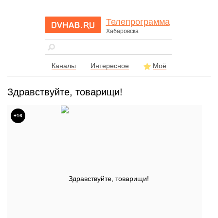
Телепрограмма
Хабаровска
dvhab.ru - сайт
города
Хабаровска
Каналы
Интересное
Моё
Здравствуйте, товарищи!
+16