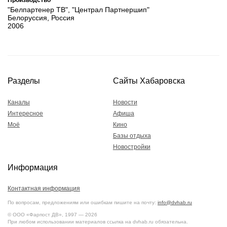
"Белпартенер ТВ", "Централ Партнершип"
Белоруссия, Россия
2006
Разделы
Сайты Хабаровска
Каналы
Новости
Интересное
Афиша
Моё
Кино
Базы отдыха
Новостройки
Информация
Контактная информация
По вопросам, предложениям или ошибкам пишите на почту:
info@dvhab.ru
© ООО «Фарпост ДВ», 1997 — 2026
При любом использовании материалов ссылка на dvhab.ru обязательна.