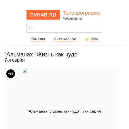
Телепрограмма
Хабаровска
dvhab.ru - сайт
города
Хабаровска
Каналы
Интересное
Моё
"Альманах "Жизнь как чудо"
7-я серия
+16