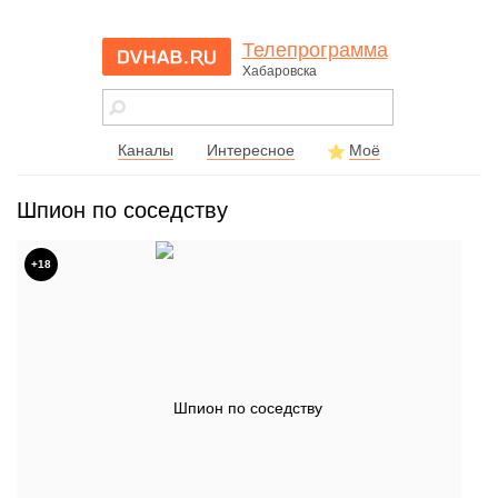
Телепрограмма
Хабаровска
dvhab.ru - сайт
города
Хабаровска
Каналы
Интересное
Моё
Шпион по соседству
+18