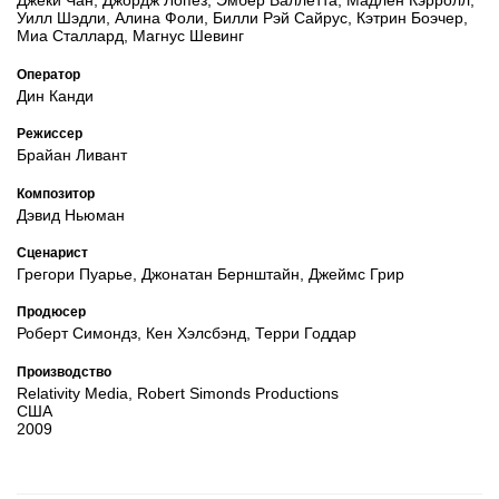
Джеки Чан, Джордж Лопез, Эмбер Валлетта, Мадлен Кэрролл,
Уилл Шэдли, Алина Фоли, Билли Рэй Сайрус, Кэтрин Боэчер,
Миа Сталлард, Магнус Шевинг
Оператор
Дин Канди
Режиссер
Брайан Ливант
Композитор
Дэвид Ньюман
Сценарист
Грегори Пуарье, Джонатан Бернштайн, Джеймс Грир
Продюсер
Роберт Симондз, Кен Хэлсбэнд, Терри Годдар
Производство
Relativity Media, Robert Simonds Productions
США
2009