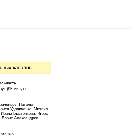
ьных каналов
ельность
нут (95 минут)
раченцов, Наталья
ариса Удовиченко, Михаил
 Ирина Быстрякова, Игорь
 Борис Александров
Матешко