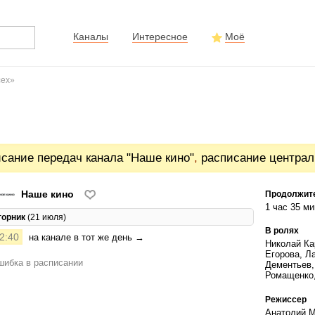
Каналы
Интересное
Моё
сех»
сание передач канала "Наше кино"
,
расписание централ
Наше кино
Продолжит
1 час 35 ми
торник
(21 июля)
В ролях
2:40
на канале в тот же день →
Николай Ка
Егорова, Л
ибка в расписании
Дементьев,
Ромащенко,
Режиссер
Анатолий 