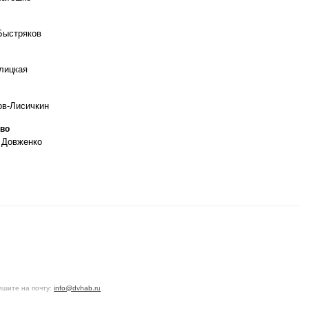
Быстряков
лицкая
в-Лисичкин
во
. Довженко
ишите на почту:
info@dvhab.ru