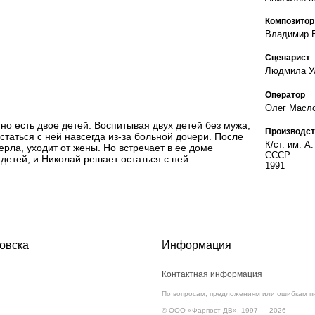
Композитор
Владимир 
Сценарист
Людмила У
Оператор
Олег Масло
но есть двое детей. Воспитывая двух детей без мужа,
Производст
таться с ней навсегда из-за больной дочери. После
К/ст. им. А
ерла, уходит от жены. Но встречает в ее доме
СССР
детей, и Николай решает остаться с ней...
1991
овска
Информация
Контактная информация
По вопросам, предложениям или ошибкам п
© ООО «Фарпост ДВ», 1997 — 2026