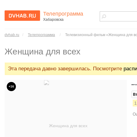
Телепрограмма
Хабаровска
dvhab.ru - сайт
города
dvhab.ru
/
Телепрограмма
/
Телевизионный фильм «Женщина для в
Хабаровска
Женщина для всех
Эта передача давно завершилась. Посмотрите
распи
+16
В
1
Ош