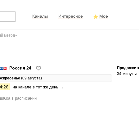
Каналы
Интересное
Моё
ий метод»
Россия 24
Продолжит
34 минуты
оскресенье
(09 августа)
4:26
на канале в тот же день →
ибка в расписании