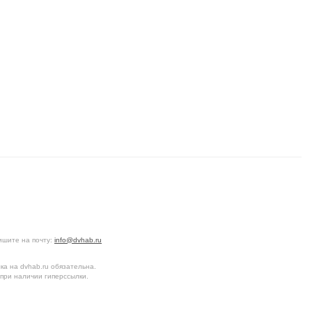
ишите на почту:
info@dvhab.ru
а на dvhab.ru обязательна.
при наличии гиперссылки.