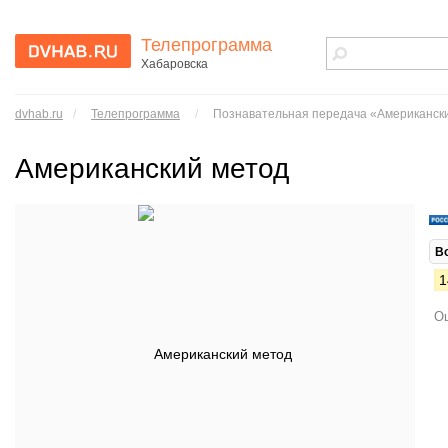
Телепрограмма
Хабаровска
dvhab.ru - сайт
города
dvhab.ru
/
Телепрограмма
/
Познавательная передача «Американск
Хабаровска
Американский метод
В
1
Ош