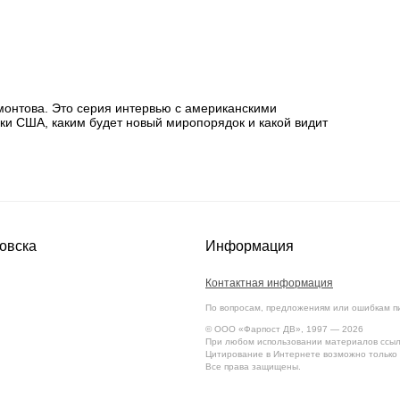
монтова. Это серия интервью с американскими
ики США, каким будет новый миропорядок и какой видит
овска
Информация
Контактная информация
По вопросам, предложениям или ошибкам п
© ООО «Фарпост ДВ», 1997 — 2026
При любом использовании материалов ссылк
Цитирование в Интернете возможно только 
Все права защищены.