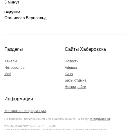
5 минут
Ведущие
Станислав Бернвальд
Разделы
Сайты Хабаровска
Каналы
Новости
Интересное
Афиша
Моё
Кино
Базы отдыха
Новостройки
Информация
Контактная информация
По вопросам, предложениям или ошибкам пишите на почту:
info@dvhab.ru
© ООО «Фарпост ДВ», 1997 — 2026
При любом использовании материалов ссылка на dvhab.ru обязательна.