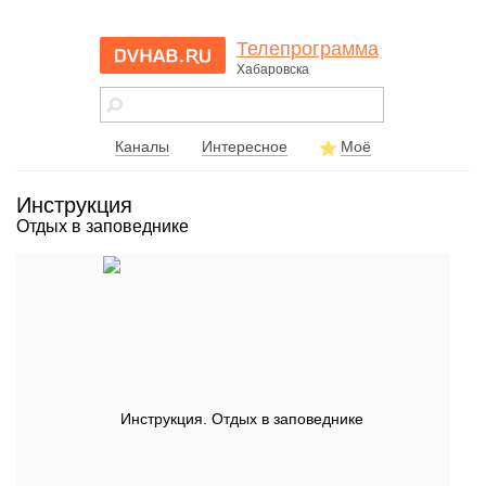
Телепрограмма
Хабаровска
dvhab.ru - сайт
города
Хабаровска
Каналы
Интересное
Моё
Инструкция
Отдых в заповеднике