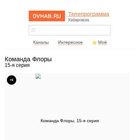
Телепрограмма
Хабаровска
dvhab.ru - сайт
города
Хабаровска
Каналы
Интересное
Моё
Команда Флоры
15-я серия
+6