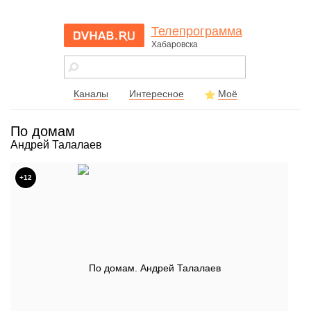
Телепрограмма
Хабаровска
dvhab.ru - сайт
города
Хабаровска
Каналы
Интересное
Моё
По домам
Андрей Талалаев
+12