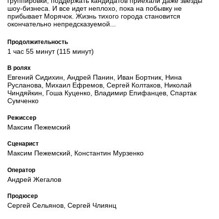
группировки, поддержать кандидатов приехали даже звезды
шоу-бизнеса. И все идет неплохо, пока на побывку не
прибывает Морячок. Жизнь тихого города становится
окончательно непредсказуемой...
Продолжительность
1 час 55 минут (115 минут)
В ролях
Евгений Сидихин, Андрей Панин, Иван Бортник, Нина
Русланова, Михаил Ефремов, Сергей Колтаков, Николай
Чиндяйкин, Гоша Куценко, Владимир Епифанцев, Спартак
Сумченко
Режиссер
Максим Пежемский
Сценарист
Максим Пежемский, Константин Мурзенко
Оператор
Андрей Жегалов
Продюсер
Сергей Сельянов, Сергей Члиянц