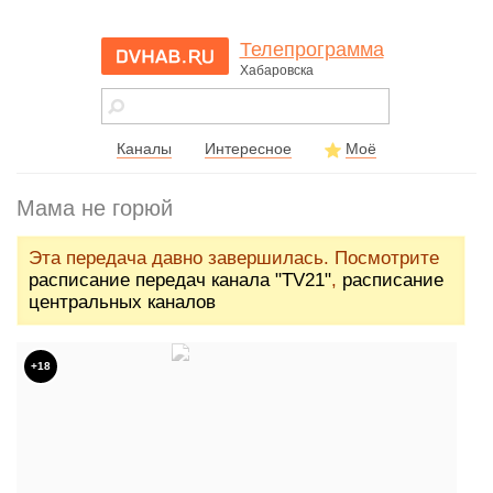
Телепрограмма
Хабаровска
dvhab.ru - сайт
города
Хабаровска
Каналы
Интересное
Моё
Мама не горюй
Эта передача давно завершилась. Посмотрите
расписание передач канала "TV21"
,
расписание
центральных каналов
+18