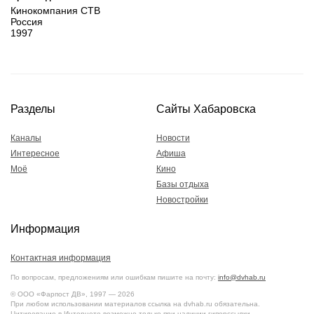
Кинокомпания CTB
Россия
1997
Разделы
Сайты Хабаровска
Каналы
Новости
Интересное
Афиша
Моё
Кино
Базы отдыха
Новостройки
Информация
Контактная информация
По вопросам, предложениям или ошибкам пишите на почту:
info@dvhab.ru
© ООО «Фарпост ДВ», 1997 — 2026
При любом использовании материалов ссылка на dvhab.ru обязательна.
Цитирование в Интернете возможно только при наличии гиперссылки.