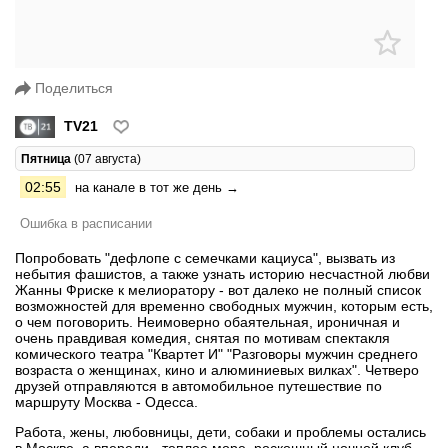
Поделиться
TV21
Пятница
(07 августа)
02:55
на канале в тот же день →
Ошибка в расписании
Попробовать "дефлопе с семечками кациуса", вызвать из
небытия фашистов, а также узнать историю несчастной любви
Жанны Фриске к мелиоратору - вот далеко не полный список
возможностей для временно свободных мужчин, которым есть,
о чем поговорить. Неимоверно обаятельная, ироничная и
очень правдивая комедия, снятая по мотивам спектакля
комического театра "Квартет И" "Разговоры мужчин среднего
возраста о женщинах, кино и алюминиевых вилках". Четверо
друзей отправляются в автомобильное путешествие по
маршруту Москва - Одесса.
Работа, жены, любовницы, дети, собаки и проблемы остались
в Москве, а впереди - теплое море, роскошный ночной клуб,