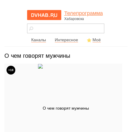
Телепрограмма
Хабаровска
dvhab.ru - сайт
города
Хабаровска
Каналы
Интересное
Моё
О чем говорят мужчины
+18