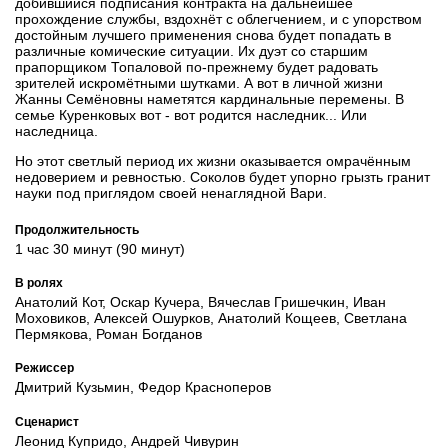
добившийся подписания контракта на дальнейшее
прохождение службы, вздохнёт с облегчением, и с упорством
достойным лучшего применения снова будет попадать в
различные комические ситуации. Их дуэт со старшим
прапорщиком Топаловой по-прежнему будет радовать
зрителей искромётными шутками. А вот в личной жизни
Жанны Семёновны наметятся кардинальные перемены. В
семье Куренковых вот - вот родится наследник... Или
наследница.
Но этот светлый период их жизни оказывается омрачённым
недоверием и ревностью. Соколов будет упорно грызть гранит
науки под приглядом своей ненаглядной Вари.
Продолжительность
1 час 30 минут (90 минут)
В ролях
Анатолий Кот, Оскар Кучера, Вячеслав Гришечкин, Иван
Моховиков, Алексей Ошурков, Анатолий Кощеев, Светлана
Пермякова, Роман Богданов
Режиссер
Дмитрий Кузьмин, Федор Красноперов
Сценарист
Леонид Купридо, Андрей Чивурин