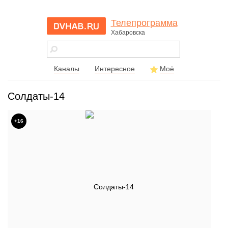
Телепрограмма
Хабаровска
dvhab.ru - сайт
города
Хабаровска
Каналы
Интересное
Моё
Солдаты-14
+16