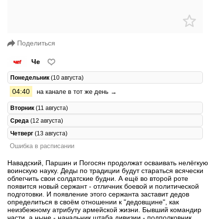
Поделиться
Че
Понедельник
(10 августа)
04:40
на канале в тот же день →
Вторник
(11 августа)
Среда
(12 августа)
Четверг
(13 августа)
Ошибка в расписании
Навадский, Паршин и Погосян продолжат осваивать нелёгкую
воинскую науку. Деды по традиции будут стараться всячески
облегчить свои солдатские будни. А ещё во второй роте
появится новый сержант - отличник боевой и политической
подготовки. И появление этого сержанта заставит дедов
определиться в своём отношении к "дедовщине", как
неизбежному атрибуту армейской жизни. Бывший командир
части, а ныне - начальник штаба дивизии - подполковник