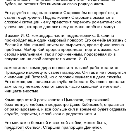
Зубов, не оставит без внимания свою родную часть.
Его дружба с подполковником Староконём не прервётся, а
станет ещё крепче. Подполковник Староконь окажется в
сложной ситуации - ему предстоит пережить романтическое
увлечение, которое доставит ему немало нелёгких минут.
В жизни И. О. командира части, подполковника Шкалина
произойдёт ещё один кадровый поворот. Его семейная жизнь с
Еленой и Машенькой ничем не омрачена, кроме финансовых
проблем. Майор Кайгородов продолжает портить жизнь как
своим начальникам, так и подчинённым, подозревая их в
покушении на свой авторитет в части. И. О.
заместителя командира по воспитательной работе капитан
Приходько наконец-то станет майором. Он так и не помирится
с чепочницей Зотовой, но с головой окунётся в дела службы.
Его помощник - начальник клуба лейтенант Кулешов, доставит
замполиту немало хлопот своей, часто смешной и нелепой,
инициативностью.
Командир пятой роты капитан Цыплаков, переживший
безответную любовь к медсестре Даше Кобяковой, оправится
от разочарований, и всё больше сил и времени будет отдавать
службе, впрочем, не забывая о радостях жизни.
Его мечтам о большой и светлой любви, может быть,
предстоит сбыться. Старший прапорщик Данилюк,