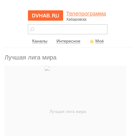
Телепрограмма
Хабаровска
dvhab.ru - сайт
города
Хабаровска
Каналы
Интересное
Моё
Лучшая лига мира