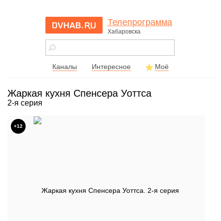
Телепрограмма
Хабаровска
dvhab.ru - сайт
города
Хабаровска
Каналы
Интересное
Моё
Жаркая кухня Спенсера Уоттса
2-я серия
+12