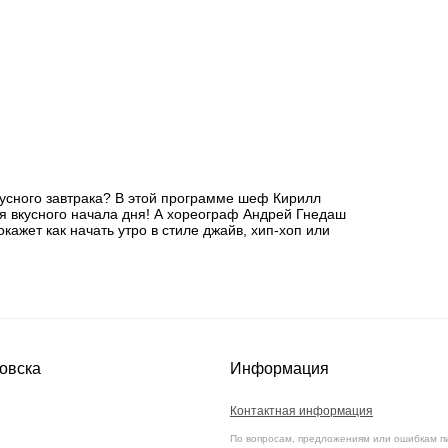
кусного завтрака? В этой программе шеф Кирилл
ля вкусного начала дня! А хореограф Андрей Гнедаш
кажет как начать утро в стиле джайв, хип-хоп или
овска
Информация
Контактная информация
По вопросам, предложениям или ошибкам п