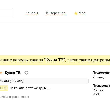
Каналы
Интересное
Моё
сание передач канала "Кухня ТВ"
,
расписание централь
Кухня ТВ
Продолжит
25 минут
уббота
(18 июля)
Производст
1:00
на канале в тот же день →
Россия
2021
ибка в расписании