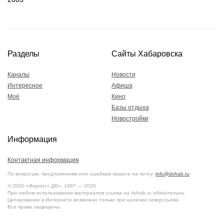
Разделы
Сайты Хабаровска
Каналы
Новости
Интересное
Афиша
Моё
Кино
Базы отдыха
Новостройки
Информация
Контактная информация
По вопросам, предложениям или ошибкам пишите на почту:
info@dvhab.ru
© ООО «Фарпост ДВ», 1997 — 2026
При любом использовании материалов ссылка на dvhab.ru обязательна.
Цитирование в Интернете возможно только при наличии гиперссылки.
Все права защищены.