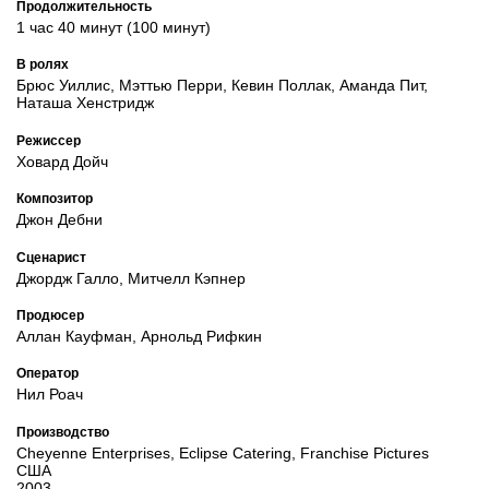
Продолжительность
1 час 40 минут (100 минут)
В ролях
Брюс Уиллис, Мэттью Перри, Кевин Поллак, Аманда Пит,
Наташа Хенстридж
Режиссер
Ховард Дойч
Композитор
Джон Дебни
Сценарист
Джордж Галло, Митчелл Кэпнер
Продюсер
Аллан Кауфман, Арнольд Рифкин
Оператор
Нил Роач
Производство
Cheyenne Enterprises, Eclipse Catering, Franchise Pictures
США
2003