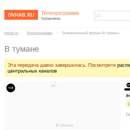
Телепрограмма
Хабаровска
dvhab.ru - сайт
города
dvhab.ru
/
Телепрограмма
/
Телевизионный фильм «В тумане»
Хабаровска
В тумане
Эта передача давно завершилась. Посмотрите
расп
центральных каналов
+18
В
1
Ош