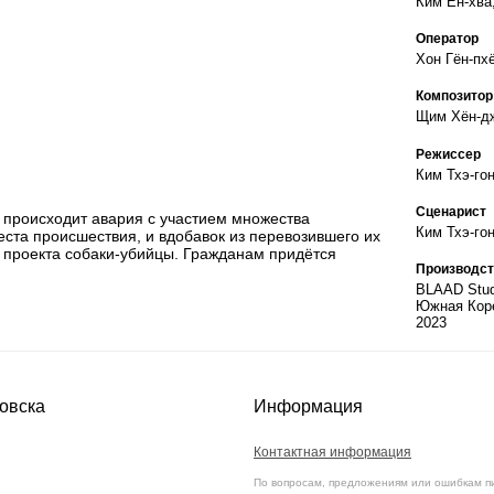
Ким Ён-хва
Оператор
Хон Гён-пх
Композитор
Щим Хён-д
Режиссер
Ким Тхэ-го
Сценарист
 происходит авария с участием множества
Ким Тхэ-го
ста происшествия, и вдобавок из перевозившего их
 проекта собаки-убийцы. Гражданам придётся
Производст
BLAAD Studi
Южная Кор
2023
овска
Информация
Контактная информация
По вопросам, предложениям или ошибкам п