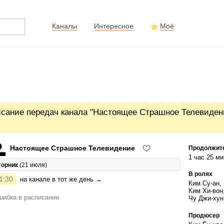
Каналы
Интересное
Моё
исание передач канала "Настоящее Страшное Телевиден
Настоящее Страшное Телевидение
Продолжит
1 час 25 ми
торник
(21 июля)
В ролях
1:30
на канале в тот же день →
Ким Су-ан,
Ким Хи-вон
ибка в расписании
Чу Джи-хун
Продюсер