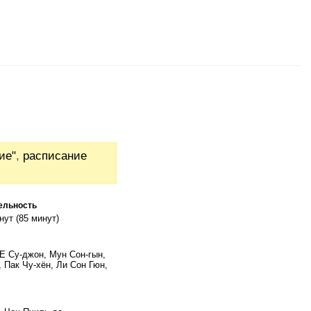
ие"
,
расписание
ельность
нут (85 минут)
 Е Су-джон, Мун Сон-гын,
, Пак Чу-хён, Ли Сон Гюн,