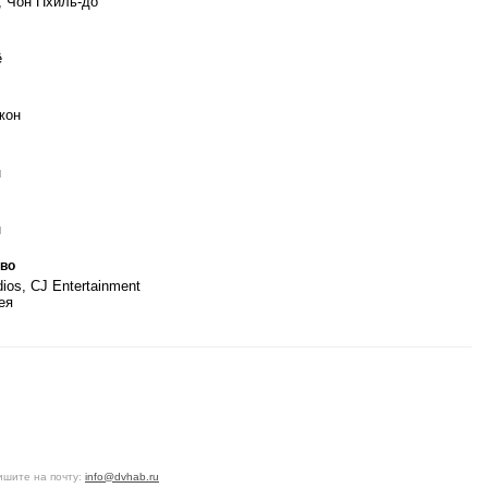
, Чон Пхиль-до
ё
жон
н
н
во
os, CJ Entertainment
ея
ишите на почту:
info@dvhab.ru