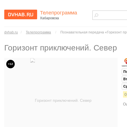
Телепрограмма
Хабаровска
dvhab.ru - сайт
города
dvhab.ru
/
Телепрограмма
/
Познавательная передача «Горизонт пр
Хабаровска
Горизонт приключений. Север
+12
П
В
С
0
Ош