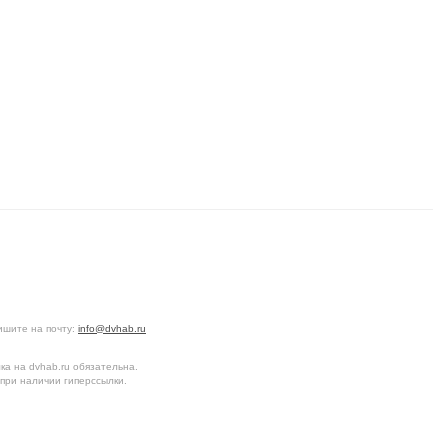
ишите на почту:
info@dvhab.ru
а на dvhab.ru обязательна.
при наличии гиперссылки.