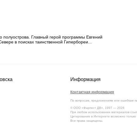
о полуострова. Главный герой программы Евгений
евере в поисках таинственной Гипербореи...
овска
Информация
Контактная информация
По вопросам, предложениям или ошибкам п
© ООО «Фарпост ДВ», 1997 — 2026
При любом использовании материалов ссылк
Цитирование в Интернете возможно только 
Все права защищены.