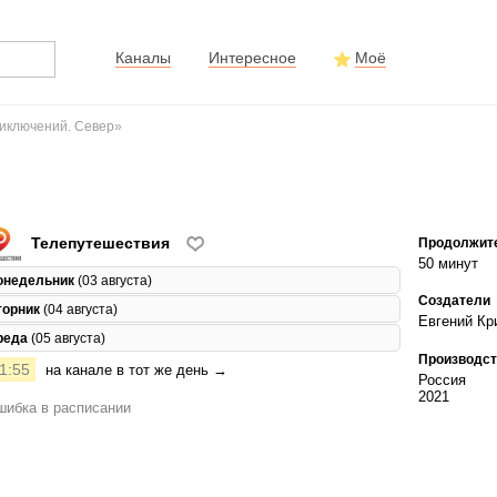
Каналы
Интересное
Моё
иключений. Север»
Телепутешествия
Продолжит
50 минут
онедельник
(03 августа)
Создатели
торник
(04 августа)
Евгений Кр
реда
(05 августа)
Производст
1:55
на канале в тот же день →
Россия
2021
ибка в расписании