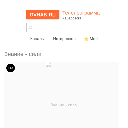
Телепрограмма
Хабаровска
dvhab.ru - сайт
города
Хабаровска
Каналы
Интересное
Моё
Знание - сила
+12