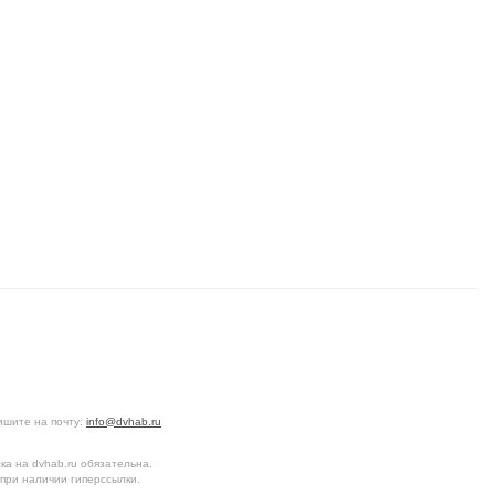
ишите на почту:
info@dvhab.ru
а на dvhab.ru обязательна.
при наличии гиперссылки.