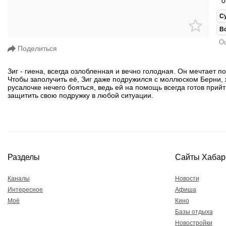
0
С
В
Ош
Поделиться
Зиг - гиена, всегда озлобленная и вечно голодная. Он мечтает 
Чтобы заполучить её, Зиг даже подружился с моллюском Берни,
русалочке нечего бояться, ведь ей на помощь всегда готов прий
защитить свою подружку в любой ситуации.
Разделы
Сайты Хабар
Каналы
Новости
Интересное
Афиша
Моё
Кино
Базы отдыха
Новостройки