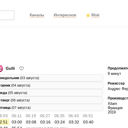
Каналы
Интересное
Моё
Gulli
Продолжит
9 минут
онедельник
(03 августа)
Режиссер
торник
(04 августа)
Андрес Фе
реда
(05 августа)
Производст
етверг
(06 августа)
Xilam
Франция
ятница
(07 августа)
2019
6:03
06:11
06:19
06:27
06:35
06:43
06:51
2:51
03:00
03:08
03:16
03:24
03:32
03:40