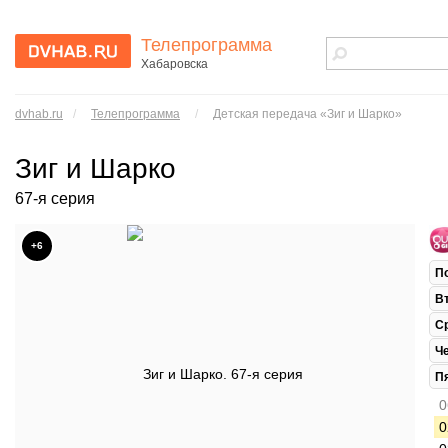
Телепрограмма
Хабаровска
dvhab.ru - сайт
города
dvhab.ru
/
Телепрограмма
/
Детская передача «Зиг и Шарко»
Хабаровска
Зиг и Шарко
67-я серия
+6
П
В
С
Ч
П
0
0