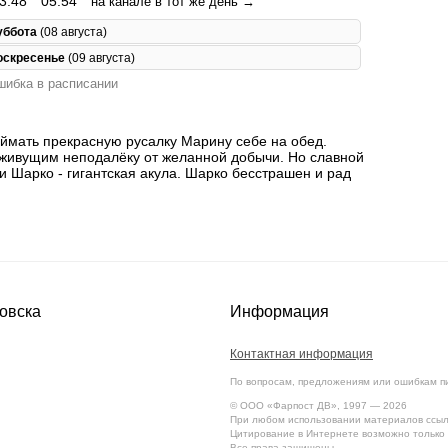
3:48
05:54
на канале в тот же день →
уббота
(08 августа)
оскресенье
(09 августа)
ибка в расписании
поймать прекрасную русалку Марину себе на обед.
 живущим неподалёку от желанной добычи. Но славной
ти Шарко - гигантская акула. Шарко бесстрашен и рад
овска
Информация
Контактная информация
По вопросам, предложениям или ошибкам п
© ООО «Фарпост ДВ», 1997 — 2026
При любом использовании материалов ссылк
Цитирование в Интернете возможно только 
Все права защищены.