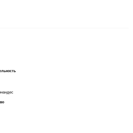
ельность
рнандес
во