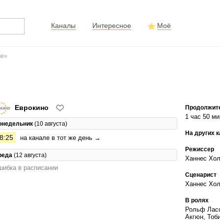
Каналы
Интересное
Моё
ве»
Еврокино
Продолжит
1 час 50 ми
онедельник
(10 августа)
На других 
8:25
на канале в тот же день →
Режиссер
реда
(12 августа)
Ханнес Хо
ибка в расписании
Сценарист
Ханнес Хол
В ролях
Рольф Ласс
Акгюн, Тоб