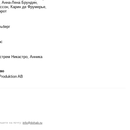
, Анна-Лена Брундин,
ссон, Карин де Фрумерье,
нрот
ьберг
ас
стрем Никастро, Анника
во
Produktion AB
ишите на почту:
info@dvhab.ru