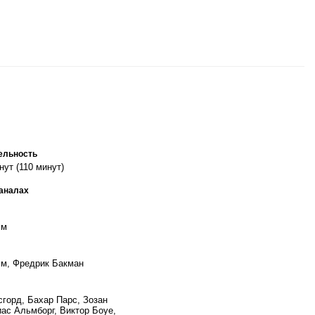
ельность
нут (110 минут)
каналах
лм
м, Фредрик Бакман
горд, Бахар Парс, Зозан
иас Альмборг, Виктор Боуе,