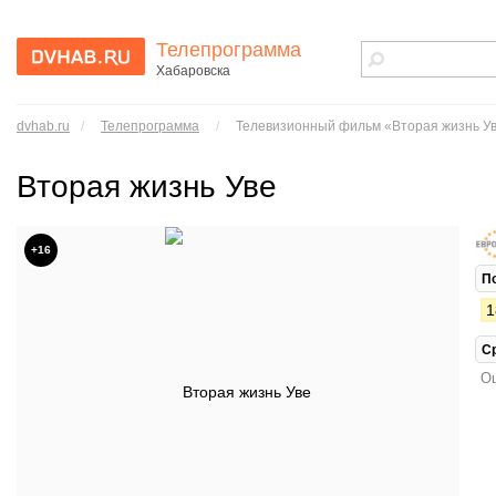
Телепрограмма
Хабаровска
dvhab.ru - сайт
города
dvhab.ru
/
Телепрограмма
/
Телевизионный фильм «Вторая жизнь У
Хабаровска
Вторая жизнь Уве
+16
П
1
С
Ош