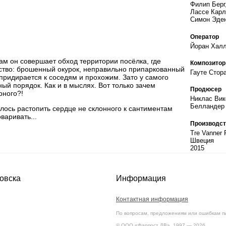
Филип Берг
Лассе Карл
Симон Эде
Оператор
Йоран Халл
ам он совершает обход территории посёлка, где
Композитор
ство: брошенный окурок, неправильно припаркованный
Гауте Стор
 придирается к соседям и прохожим. Зато у самого
ный порядок. Как и в мыслях. Вот только зачем
Продюсер
рного?!
Никлас Вик
Белландер
алось растопить сердце не склонного к сантиментам
варивать...
Производст
Tre Vanner 
Швеция
2015
овска
Информация
Контактная информация
По вопросам, предложениям или ошибкам п
© ООО «Фарпост ДВ», 1997 — 2026