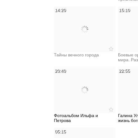
14:20
15:10
Тайны вечного города
Боевые о
мира. Ра
20:40
22:55
Фотоальбом Ильфа и
Галина У
Петрова
жизнь бо
05:15