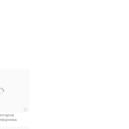
огаров.
творника