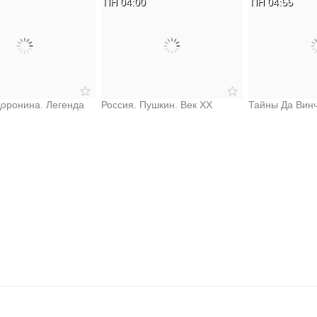
ПН 04:00
ПН 04:55
Доронина. Легенда
Россия. Пушкин. Век XX
Тайны Да Вин