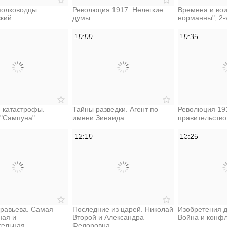
полководцы.
Революция 1917. Нелегкие
Времена и вои
ский
думы
норманны", 2-
10:00
10:35
 катастрофы.
Тайны разведки. Агент по
Революция 19
 "Сампуна"
имени Зинаида
правительство
12:10
13:25
равьева. Самая
Последние из царей. Николай
Изобретения д
ная и
Второй и Александра
Война и конф
тельная
Федоровна