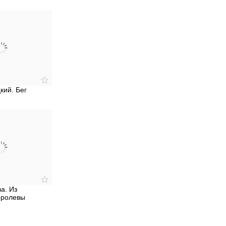
кий. Бег
а. Из
оролевы