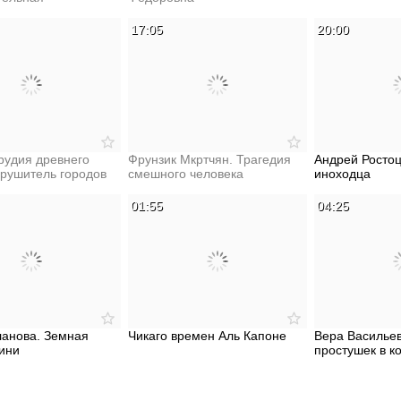
17:05
20:00
рудия древнего
Фрунзик Мкртчян. Трагедия
Андрей Ростоц
зрушитель городов
смешного человека
иноходца
01:55
04:25
ланова. Земная
Чикаго времен Аль Капоне
Вера Васильев
гини
простушек в к