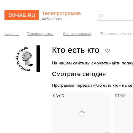
Телепрограмма
Хабаровска
dvhab.ru - сайт
города
dvhab.ru
/
Телепрограмма
/
Все телеканалы
/
Телеканал «Кто ес
Хабаровска
Кто есть кто
На нашем сайте вы сможете найти пол
Смотрите сегодня
Программа передач «Кто есть кто» на с
06:05
07:00