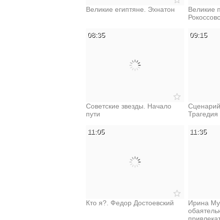
Великие египтяне. Эхнатон
Великие 
Рокоссов
08:35
09:15
Советские звезды. Начало
Сценарий
пути
Трагедия
11:05
11:35
Кто я?. Федор Достоевский
Ирина Му
обаятель
привлека