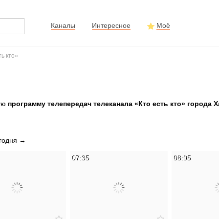
Каналы
Интересное
Моё
ть кто»
ную
программу телепередач телеканала «Кто есть кто» города 
егодня →
07:35
08:05