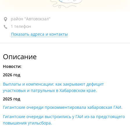
район "Автовокзал", ул. Воронежская, 1
район "Автовокзал"
1 телефон
+7 (4212) 59-59-91
Показать адреса и контакты
Приёмные дни
сегодня закрыто
Описание
Новости:
2026 год
Выплаты и компенсации: как закрывают дефицит
участковых и патрульных в Хабаровском крае​.
2025 год
Гигантские очереди прокомментировала хабаровская ГАИ​.
Гигантские очереди выстроились у ГАИ из-за предстоящего
повышения утильсбора.