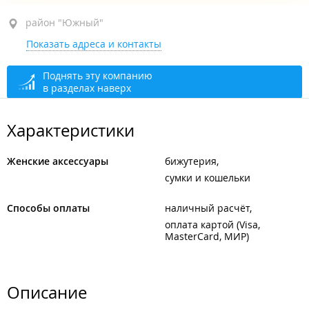
район "Южный", ул. Суворова, 25
район "Южный"
Показать адреса и контакты
ТРЦ "Южный парк", 1-й этаж
открыто: 10:00–21:00
Поднять эту компанию
в разделах наверх
Характеристики
Женские аксессуары
бижутерия
сумки и кошельки
Способы оплаты
наличный расчёт
оплата картой (Visa,
MasterCard, МИР)
Описание