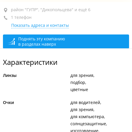
район "ГУПР", ул. Серышева, 25
район "ГУПР", "Дикопольцева" и ещё 6
1 телефон
МТЦ "Счастмаг", 2-й этаж
Показать адреса и контакты
+7 (4212) 749-57-75-55-54
доб. 7408
открыто, закроется через 40 мин.
Поднять эту компанию
в разделах наверх
Характеристики
Линзы
для зрения
подбор
цветные
Очки
для водителей
для зрения
для компьютера
солнцезащитные
изготовление