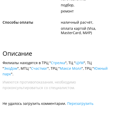
подбор
ремонт
Способы оплаты
наличный расчёт
оплата картой (Visa,
MasterCard, МИР)
Описание
Филиалы находятся в ТРЦ "
Стрелка
", ТЦ "
ЦУМ
", ТЦ
"
ЭкоДом
", МТЦ "
Счастмаг
", ТРЦ "
Макси Молл
", ТРЦ "
Южный
парк
".
Имеются противопоказания, необходимо
проконсультироваться со специалистом.
Не удалось загрузить комментарии.
Перезагрузить