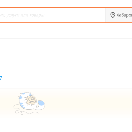
Хабаро
7