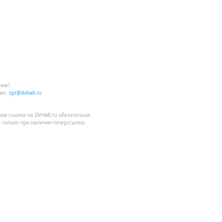
ния?
мо:
spr@dvhab.ru
лов
ссылка на DVHAB.ru
обязательна.
 только при наличии гиперссылки.