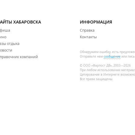
САЙТЫ ХАБАРОВСКА
ИНФОРМАЦИЯ
фиша
Справка
ино
Контакты
азы отдыха
овости
Обнаружили ошибку, есть предложе
правочник компаний
Отправьте нам
сообщение
или пись
© ООО «Фарпост ДВ», 2003—2026
При любом использовании материа
Цитирование в Интернете возможно
Все права защищены.