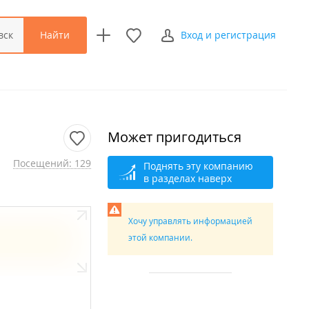
Найти
вск
Вход и регистрация
Может пригодиться
Посещений: 129
Поднять эту компанию
в разделах наверх
Хочу управлять информацией
этой компании.