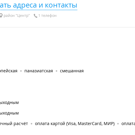
ать адреса и контакты
район "Центр"
1 телефон
опейская
паназиатская
смешанная
выходным
выходным
ичный расчёт
оплата картой (Visa, MasterCard, МИР)
оплата