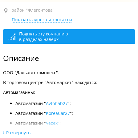
район "Флегонтова", ул. Морозова Павла
район "Флегонтова"
Леонтьевича, 82
Показать адреса и контакты
открыто: 08:00–19:00
Поднять эту компанию
в разделах наверх
Описание
ООО "Дальавтокомплекс".
В торговом центре "Автомаркет" находятся:
Автомагазины:
Автомагазин "
Avtohab27
";
Автомагазин "
KoreaCar27
";
Автомагазин "
Vezex
";
Развернуть
Автомагазин "
Boxer Life
";