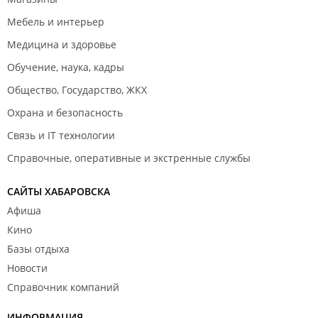
Торговая компания "
Главный сварщик
";
Мебель и интерьер
Торговая компания "
Маркет Эм
";
Медицина и здоровье
Торговая компания "
ИП Серов А. С.
";
Обучение, наука, кадры
Автосервис "
Ar service
";
Общество, Государство, ЖКХ
Автоцентр "
Максизвук
";
Охрана и безопасность
Сервисная компания "
Нониус
".
Связь и IT технологии
Справочные, оперативные и экстренные службы
САЙТЫ ХАБАРОВСКА
Афиша
Кино
Базы отдыха
Новости
Справочник компаний
ИНФОРМАЦИЯ