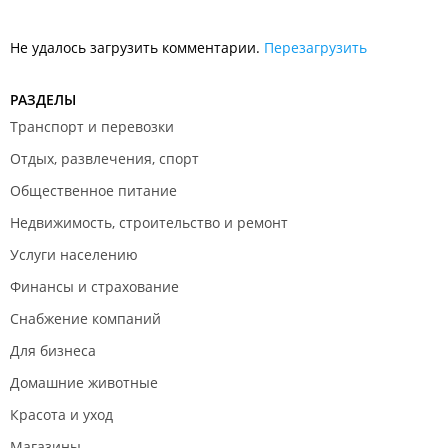
Автомагазин "
AvtoDetal27reg
";
Не удалось загрузить комментарии.
Автомагазин "
ИП Тимофеев В. С.
Перезагрузить
";
Магазин автозапчастей
;
РАЗДЕЛЫ
Магазин автозапчастей
;
Транспорт и перевозки
Магазин запчастей "
AutoXab27
";
Отдых, развлечения, спорт
Магазин запчастей "
Инсайд авто 27
";
Общественное питание
Магазин запчастей
TeamAuto27
";
Недвижимость, строительство и ремонт
Магазин автотоваров "
ИП Кокухина Е. Д.
";
Услуги населению
Магазин автозапчастей "
ИП Родин С. Г.
";
Финансы и страхование
Магазин автоапчастей "
ИП Петропавловская И. Ю.
";
Снабжение компаний
Магазин автозапчастей "
ИП Кухарев И. Г.
";
Для бизнеса
Магазин автозапчастей "
ИП Несенова О. Б.
".
Домашние животные
Компании по предоставлению услуг:
Красота и уход
Производственная компания "
Шланг-мастер
";
Магазины