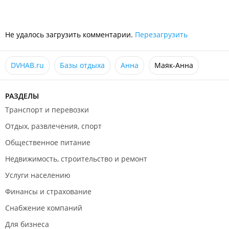
Питание организуется самостоятельно.
Проживание с животными декоративных пород - возможно
по согласованию с администрацией базы отдыха.
Не удалось загрузить комментарии.
Перезагрузить
DVHAB.ru
Базы отдыха
Анна
Маяк-Анна
РАЗДЕЛЫ
Транспорт и перевозки
Отдых, развлечения, спорт
Общественное питание
Недвижимость, строительство и ремонт
Услуги населению
Финансы и страхование
Снабжение компаний
Для бизнеса