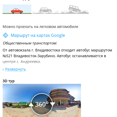
Можно проехать на легковом автомобиле
Маршрут на картах Google
Общественным транспортом
:
От автовокзала г. Владивостока отходит автобус маршрутом
№521 Владивосток-Зарубино. Автобус останавливается в
центре c. Андреевка.
Все рейсовые автобусы заходящие в Андреевку в летнее
Развернуть
время, проходят мимо базы отдыха "Санрайс". Остановка
чуть дальше в 100 м около гостиницы и супермаркета
3D тур
"Елена".
Расписание движения междугородних автобусов от
автовокзала Владивосток
На собственном автомобиле:
Из Владивостока
по трассе М60 Владивосток–Уссурийск до