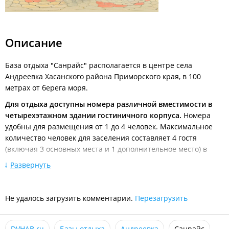
поворота на п. Кипарисово (60 км). Далее, следуя указателю,
повернуть направо под мост с выездом налево в сторону п.
Раздольное (10 км). В Раздольном повернуть налево на мост
и далее двигаться в сторону п. Краскино по трассе А189
Описание
согласно указателям. Через ~150 км будет поворот с трассы
в сторону с. Андреевка.
База отдыха "Санрайс" располагается в центре села
Из Уссурийска
по трассе Уссурийск–Владивосток до
Андреевка Хасанского района Приморского края, в 100
поворота на п. Раздольное. В п. Раздольное поворот
метрах от берега моря.
направо на мост на п. Краскино, пгт. Славянку (указатель).
Далее также, как из Владивостока.
Для отдыха доступны номера различной вместимости в
четырехэтажном здании гостиничного корпуса.
Номера
удобны для размещения от 1 до 4 человек. Максимальное
количество человек для заселения составляет 4 гостя
(включая 3 основных места и 1 дополнительное место) в
зависимости от категории.
Развернуть
Оснащение номеров:
Балкон с обзором побережья;
Не удалось загрузить комментарии.
Перезагрузить
Мебель;
Спальные места;
Санузел (в зависимости от категории номера);
DVHAB.ru
Сушилка для белья;
Базы отдыха
Андреевка
Санрайс