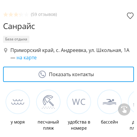
(59 отзывов)
Санрайс
База отдыха
Приморский край, с. Андреевка, ул. Школьная, 1А
—
на карте
Показать контакты
у моря
песчаный
удобства в
бассейн
де
пляж
номере
пл