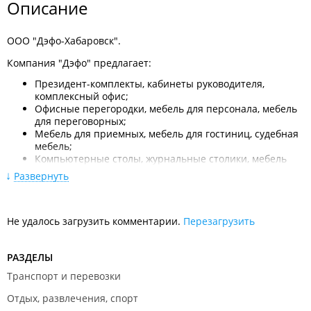
Описание
ООО "Дэфо-Хабаровск".
Компания "Дэфо" предлагает:
Президент-комплекты, кабинеты руководителя,
комплексный офис;
Офисные перегородки, мебель для персонала, мебель
для переговорных;
Мебель для приемных, мебель для гостиниц, судебная
мебель;
Компьютерные столы, журнальные столики, мебель
для школ;
Развернуть
Кресла для руководителя, кресла для персонала, стулья
для посетителей;
Конференц-кресла, многоместные секции;
Не удалось загрузить комментарии.
Барные стулья, стулья для кафе, кресла для кафе;
Перезагрузить
Компьютерные кресла, стулья для дома;
Детские кресла, банкетки, табуреты;
РАЗДЕЛЫ
Гостиные, спальни, детские;
Обеденные столы, обеденные группы;
Транспорт и перевозки
Сейфы, стеллажи;
Вешалки, зеркала;
Отдых, развлечения, спорт
Искусственные растения, светильники;