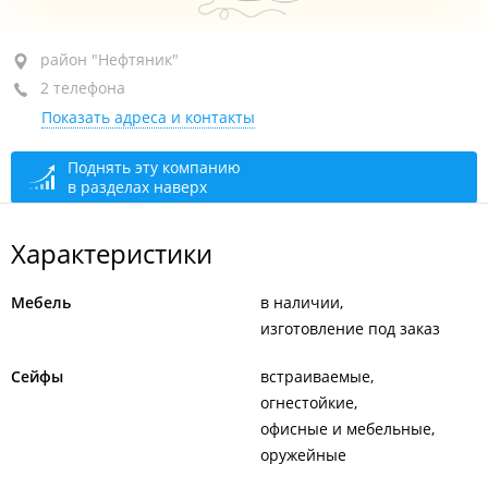
район "Нефтяник", ул. Джамбула, 78
район "Нефтяник"
2 телефона
+7 (4212) 47-62-62
Показать адреса и контакты
+7 (4212) 92-92-17
закрыто, откроется в 09:00
Поднять эту компанию
в разделах наверх
Характеристики
Мебель
в наличии
изготовление под заказ
Сейфы
встраиваемые
огнестойкие
офисные и мебельные
оружейные