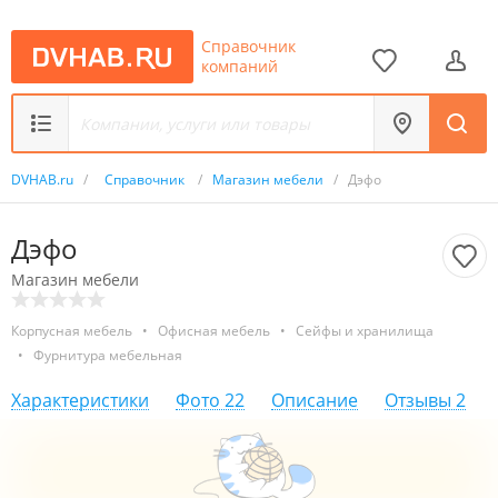
Справочник
компаний
DVHAB.ru
/
Справочник
/
Магазин мебели
/
Дэфо
Дэфо
Магазин мебели
Корпусная мебель
•
Офисная мебель
•
Сейфы и хранилища
•
Фурнитура мебельная
Характеристики
Фото
22
Описание
Отзывы
2