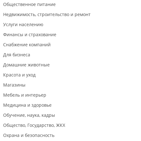
Общественное питание
Урны и пепельницы;
Аптечки и ключницы;
Недвижимость, строительство и ремонт
Бювары;
Защитные коврики;
Услуги населению
Настольные наборы;
Прочие аксессуары;
Финансы и страхование
Офисные аксессуары.
Снабжение компаний
Для бизнеса
Домашние животные
Красота и уход
Магазины
Мебель и интерьер
Медицина и здоровье
Обучение, наука, кадры
Общество, Государство, ЖКХ
Охрана и безопасность