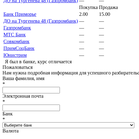
ДО на Тургенева 48 (Газпромбанк)
—
—
Покупка
Продажа
Банк Приморье
2.00
15.00
ДО на Тургенева 48 (Газпромбанк)
—
—
Газпромбанк
—
—
МТС Банк
—
—
Совкомбанк
—
—
ПримСоцБанк
—
—
Юнистрим
—
—
Я был в банке, курс отличается
Пожаловаться
Нам нужна подробная информация для успешного разбирательс
Ваша фамилия, имя
*
Электронная почта
*
Банк
*
Валюта