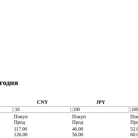
годня
CNY
JPY
Покуп
Покуп
По
Прод
Прод
Пр
117.00
46.00
52.
126.00
56.00
60.