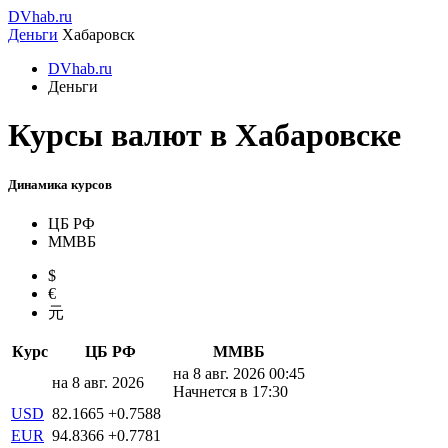
DVhab.ru
Деньги
Хабаровск
DVhab.ru
Деньги
Курсы валют в Хабаровске
Динамика курсов
ЦБ РФ
ММВБ
$
€
元
Курс
ЦБ РФ
ММВБ
на 8 авг. 2026 00:45
на 8 авг. 2026
Начнется в 17:30
USD
82.1665
+0.7588
EUR
94.8366
+0.7781