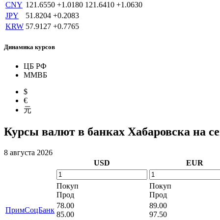
CNY
121.6550
+1.0180
121.6410
+1.0630
JPY
51.8204
+0.2083
KRW
57.9127
+0.7765
Динамика курсов
ЦБ РФ
ММВБ
$
€
元
Курсы валют в банках Хабаровска на се
8 августа 2026
USD
EUR
Покуп
Покуп
Прод
Прод
78.00
89.00
ПримСоцБанк
85.00
97.50