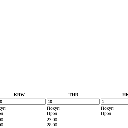
KRW
THB
H
куп
Покуп
Покуп
од
Прод
Прод
00
23.00
00
28.00