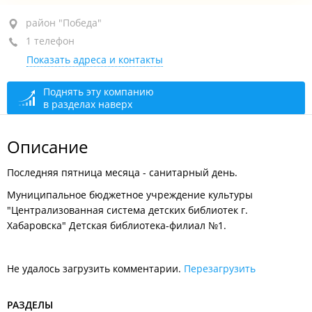
район "Победа", ул. Руднева, 21
район "Победа"
1 телефон
+7 (4212) 48-37-85
Показать адреса и контакты
открыто, закроется через 48 мин.
Поднять эту компанию
в разделах наверх
Описание
Последняя пятница месяца - санитарный день.
Муниципальное бюджетное учреждение культуры
"Централизованная система детских библиотек г.
Хабаровска" Детская библиотека-филиал №1.
Не удалось загрузить комментарии.
Перезагрузить
РАЗДЕЛЫ