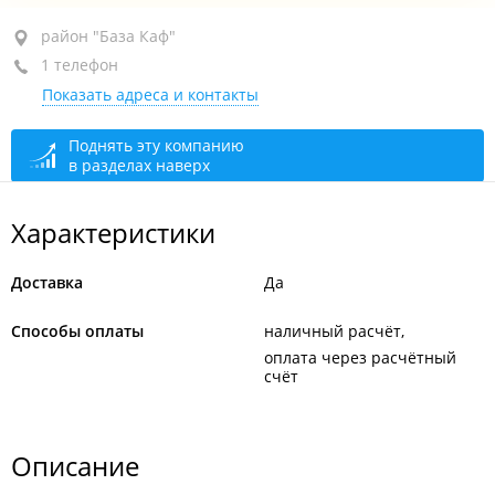
район "База Каф", ул. Железнякова, 15А
район "База Каф"
1 телефон
+7 924 403-10-01
Показать адреса и контакты
открыто: 08:00–19:00
Поднять эту компанию
в разделах наверх
Характеристики
Доставка
Да
Способы оплаты
наличный расчёт
оплата через расчётный
счёт
Описание