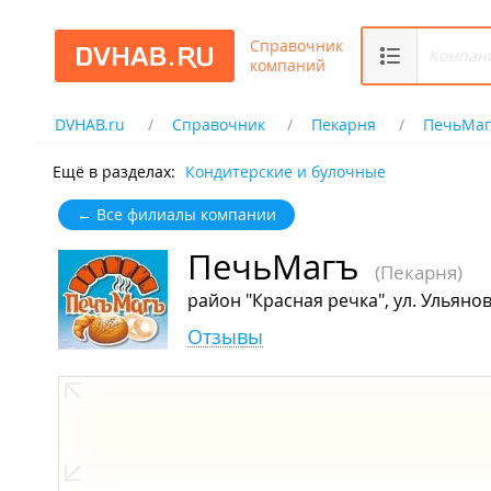
Справочник
компаний
DVHAB.ru
Справочник
Пекарня
ПечьМа
Ещё в разделах:
Кондитерские и булочные
← Все филиалы компании
ПечьМагъ
(Пекарня)
район "Красная речка", ул. Ульянов
Отзывы