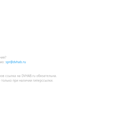
ния?
мо:
spr@dvhab.ru
лов
ссылка на DVHAB.ru
обязательна.
 только при наличии гиперссылки.