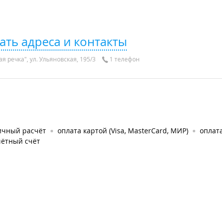
ать адреса и контакты
я речка", ул. Ульяновская, 195/3
1 телефон
ичный расчёт
оплата картой (Visa, MasterCard, МИР)
оплат
чётный счёт