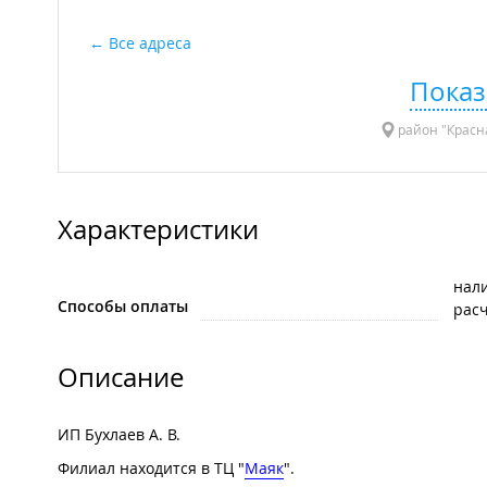
Все адреса
Показ
район "Красна
Характеристики
нал
Способы оплаты
рас
Описание
ИП Бухлаев А. В.
Филиал находится в ТЦ "
Маяк
".