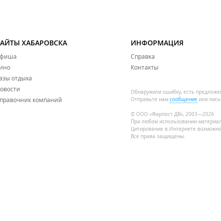
САЙТЫ ХАБАРОВСКА
ИНФОРМАЦИЯ
фиша
Справка
ино
Контакты
азы отдыха
овости
Обнаружили ошибку, есть предложе
правочник компаний
Отправьте нам
сообщение
или пись
© ООО «Фарпост ДВ», 2003—2026
При любом использовании материа
Цитирование в Интернете возможно
Все права защищены.