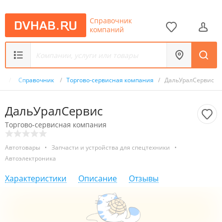
Справочник
компаний
ru
/
Справочник
/
Торгово-сервисная компания
/
ДальУралСервис
ДальУралСервис
Торгово-сервисная компания
Автотовары
•
Запчасти и устройства для спецтехники
•
Автоэлектроника
Характеристики
Описание
Отзывы