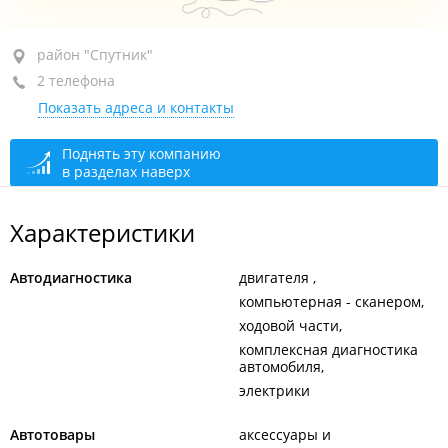
район "Спутник", ул. Индустриальная, 19/1Б
район "Спутник"
2 телефона
+7 (4212) 94-32-67
Показать адреса и контакты
+7 924 404-32-67
сегодня закрыто
Поднять эту компанию
в разделах наверх
Характеристики
Автодиагностика
двигателя
компьютерная - сканером
ходовой части
комплексная диагностика
автомобиля
электрики
Автотовары
аксессуары и