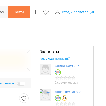
Найти
вск
Вход и регистрация
Эксперты
как сюда попасть?
Алина Бахтина
2 свежих отзыва
ет сейчас
Алла Шестакова