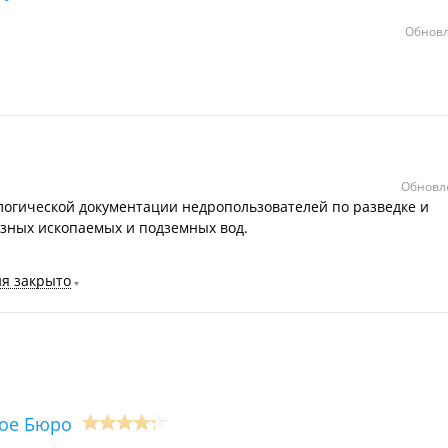
Обновл
Обновле
ологической документации недропользователей по разведке и
ных ископаемых и подземных вод.
ня закрыто
ое Бюро