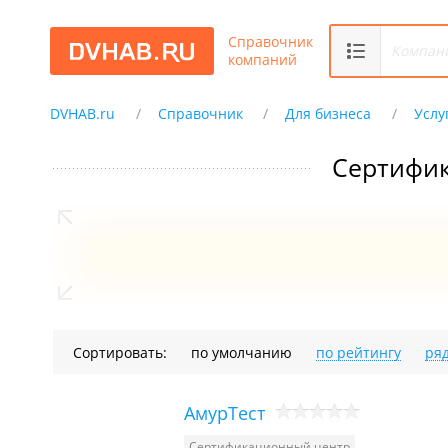
Справочник
компаний
DVHAB.ru
Справочник
Для бизнеса
Услу
Сертифик
Сортировать:
по умолчанию
по рейтингу
ря
АмурТест
Сертификационный центр