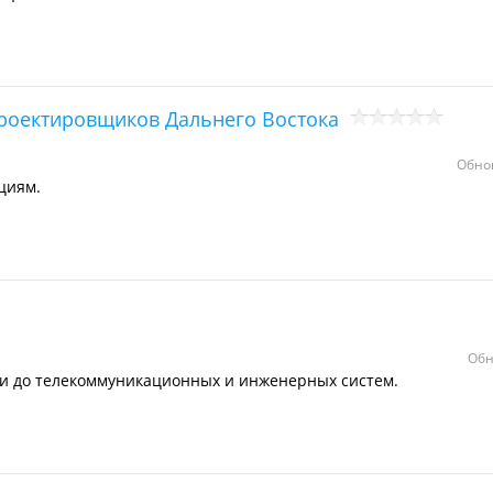
проектировщиков Дальнего Востока
Обно
циям.
Обн
ии до телекоммуникационных и инженерных систем.