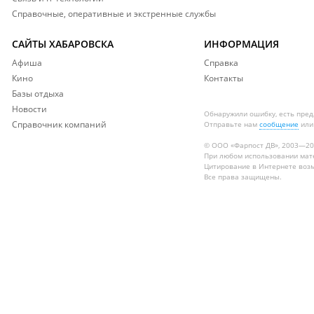
Справочные, оперативные и экстренные службы
САЙТЫ ХАБАРОВСКА
ИНФОРМАЦИЯ
Афиша
Справка
Кино
Контакты
Базы отдыха
Новости
Обнаружили ошибку, есть пре
Справочник компаний
Отправьте нам
сообщение
или
© ООО «Фарпост ДВ», 2003—2
При любом использовании ма
Цитирование в Интернете возм
Все права защищены.