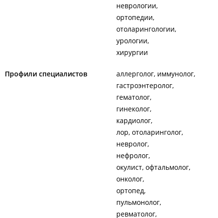
сегодня закрыто
неврологии
ортопедии
отоларингологии
урологии
хирургии
Профили специалистов
аллерголог, иммунолог
гастроэнтеролог
гематолог
гинеколог
кардиолог
лор, отоларинголог
невролог
нефролог
окулист, офтальмолог
онколог
ортопед
пульмонолог
ревматолог