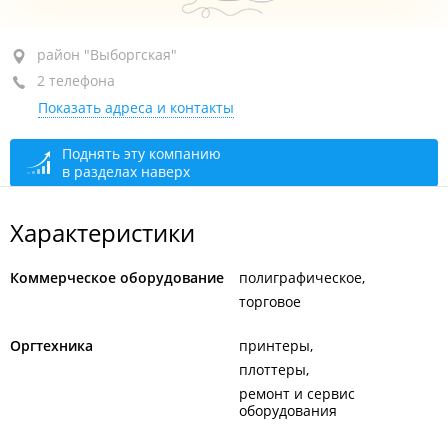
район "Выборгская", ул. Карла Маркса, 166Р
район "Выборгская"
2 телефона
2-й этаж, оф. 1/2
Показать адреса и контакты
+7 (4212) 33-63-39
+7 (4212) 33-37-24
Поднять эту компанию
в разделах наверх
открыто: 09:00–18:00
Характеристики
Коммерческое оборудование
полиграфическое
торговое
Оргтехника
принтеры
плоттеры
ремонт и сервис
оборудования