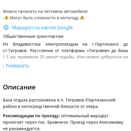
Можно проехать на легковом автомобиле
Могут быть сложности в непогоду
Маршрут на картах Google
Общественным транспортом
:
Из Владивостока электропоездом на г.Партизанск до
ст.Тигровое. Расстояние от платформы «Тигровое» до базы
1.5 км, примерно 25 минут ходьбы. Или можно добраться на
такси.
Развернуть
Расписание движения электропоездов
Личным автотранспортом
:
Описание
Из г. Владивосток - через Артем, за с.Шкотово - поворот на
г.Партизанск. После п.Новая Москва через Серебряный
перевал (примерно 125 км по трассе от Владивостока).
База отдыха расположена в п. Тигровое (Партизанский
Около указателя "с.Бровничи" поворот направо. Проезжаете
район) в непосредственной близости от озера.
с.Фридман, далее до базы 30 км. хорошей грунтовой дороги.
Рекомендации по проезду:
оптимальный маршрут
После въезда в п.Тигровое проехать 2 км до базы отдыха.
пролегает через пос. Бровничи. Проезд через Анисимовку
не рекомендуется.