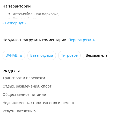
На территории:
Автомобильная парковка;
Русская баня;
Развернуть
Чан для купания с подогревом;
Беседки;
Детская площадка;
Батут;
Не удалось загрузить комментарии.
Перезагрузить
Бассейн с шезлонгами;
Место для костра;
Мангальные зоны.
DVHAB.ru
Базы отдыха
Тигровое
Вековая ель
Дополнительные предложения:
Организация рыбалки;
РАЗДЕЛЫ
Зимние активные развлечения (есть тюбинговая
трасса);
Транспорт и перевозки
Экскурсионные программы.
Отдых, развлечения, спорт
Питание организуется самостоятельно.
Общественное питание
Недвижимость, строительство и ремонт
Услуги населению