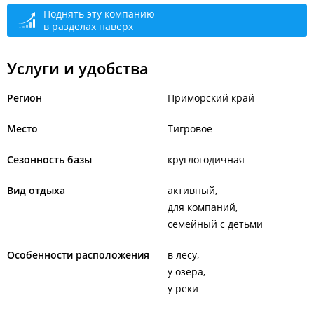
Поднять эту компанию
в разделах наверх
Услуги и удобства
Регион
Приморский край
Место
Тигровое
Сезонность базы
круглогодичная
Вид отдыха
активный
для компаний
семейный с детьми
Особенности расположения
в лесу
у озера
у реки